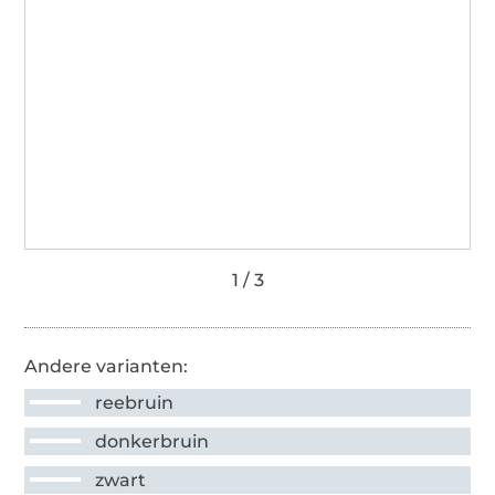
Andere varianten:
reebruin
donkerbruin
zwart