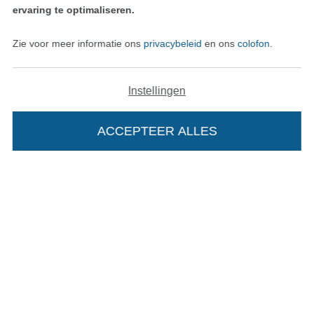
Wissel naar de Duitse shop
ervaring te optimaliseren.
Colofon
Zie voor meer informatie ons
privacybeleid
en ons
colofon
.
Algemene voorwaarden
Instellingen
Privacy
ACCEPTEER ALLES
Recht op retournering
Contact
Bestelling herroepen
Vind meer inspiratie