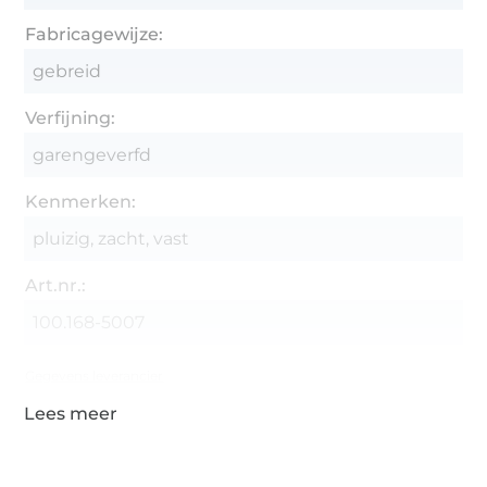
Fabricagewijze:
gebreid
Verfijning:
garengeverfd
Kenmerken:
pluizig, zacht, vast
Art.nr.:
100.168-5007
Gegevens leverancier