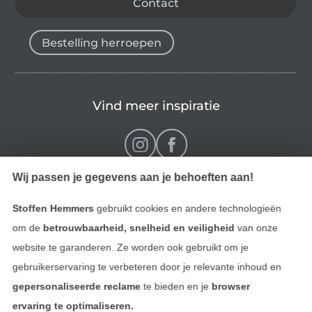
Contact
Bestelling herroepen
Vind meer inspiratie
Wij passen je gegevens aan je behoeften aan!
Stoffen Hemmers
gebruikt cookies en andere technologieën
om de
betrouwbaarheid, snelheid en veiligheid
van onze
website te garanderen. Ze worden ook gebruikt om je
gebruikerservaring te verbeteren door je relevante inhoud en
Wissel naar de Nederlands
Wissel naar de Fra
Nederlands
Français
gepersonaliseerde reclame
te bieden en je
browser
ervaring te optimaliseren.