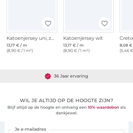
Katoenjersey uni, zwart
Katoenjersey wit
13,17 € / m
13,17 € / m
8,08 €
(8,90 € / 1 m²)
(8,90 € / 1 m²)
(5,46 €
Meer dan 1.8 miljoen meter stof klaar voor verzending
36 Jaar ervaring
WIL JE ALTIJD OP DE HOOGTE ZIJN?
Blijf altijd op de hoogte en ontvang een
10% waardebon
als
dankjewel.
Schrijf je in voor de Stoffen Hemmers nieuwsbrief
Je e-mailadres