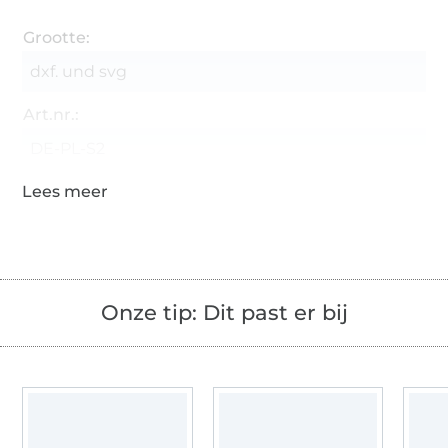
Grootte:
dxf. und svg
Art.nr.:
DE-PL-S2
Onze tip: Dit past er bij