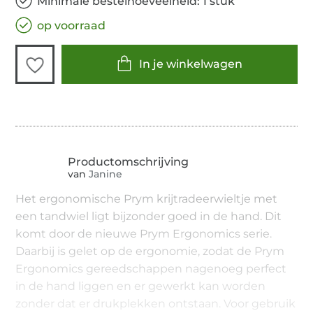
Minimale bestelhoeveelheid: 1 stuk
op voorraad
In je winkelwagen
van
Janine
Het ergonomische Prym krijtradeerwieltje met
een tandwiel ligt bijzonder goed in de hand. Dit
komt door de nieuwe Prym Ergonomics serie.
Daarbij is gelet op de ergonomie, zodat de Prym
Ergonomics gereedschappen nagenoeg perfect
in de hand liggen en er gewerkt kan worden
zonder dat er drukplekken ontstaan. Voor gebruik