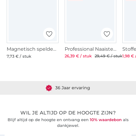
Magnetisch speldenkussen
Professional Naaistersschaar ST 8'' 21 cm
26,39 € / stuk
29,49 € / stuk
1,98 € 
7,73 € / stuk
Meer dan 1.8 miljoen meter stof klaar voor verzending
36 Jaar ervaring
WIL JE ALTIJD OP DE HOOGTE ZIJN?
Blijf altijd op de hoogte en ontvang een
10% waardebon
als
dankjewel.