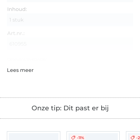
Inhoud:
1 stuk
Art.nr.:
610955
Gegevens leverancier
Onze tip: Dit past er bij
-11%
-