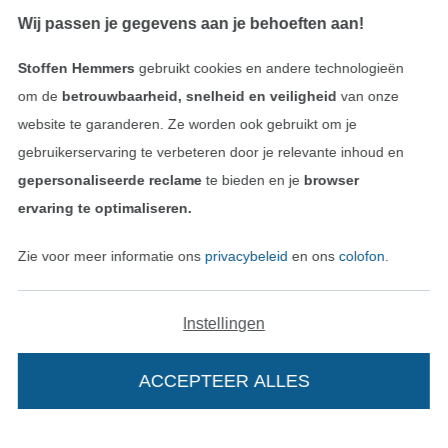
Wij passen je gegevens aan je behoeften aan!
Contact
Stoffen Hemmers
gebruikt cookies en andere technologieën
Bestelling herroepen
om de
betrouwbaarheid, snelheid en veiligheid
van onze
website te garanderen. Ze worden ook gebruikt om je
gebruikerservaring te verbeteren door je relevante inhoud en
gepersonaliseerde reclame
te bieden en je
browser
Vind meer inspiratie
ervaring te optimaliseren.
Zie voor meer informatie ons
privacybeleid
en ons
colofon
.
Instellingen
ACCEPTEER ALLES
Wissel naar de Nederlands
Wissel naar de Fra
Nederlands
Français