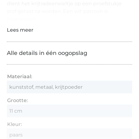
dient het krijtradeerwieltje op een proefstukje
stof getest te worden. Een wit patroon is
inbegrepen.
Alle details in één oogopslag
Materiaal:
kunststof, metaal, krijtpoeder
Grootte:
11 cm
Kleur:
paars