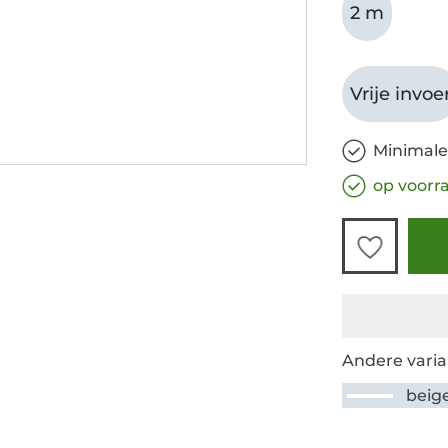
2 m
Vrije invoe
Minimale
op voorr
Andere varia
beig