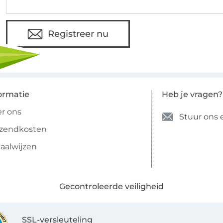
Registreer nu
ormatie
Heb je vragen?
r ons
Stuur ons 
rzendkosten
aalwijzen
Gecontroleerde veiligheid
SSL-versleuteling