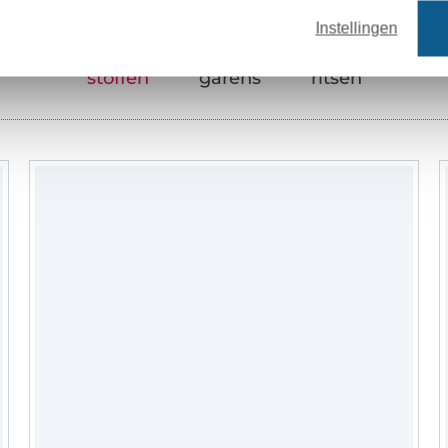
Instellingen
stoffen
garens
ritsen