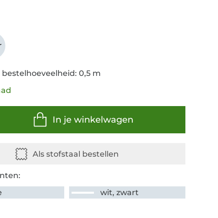
r
 bestelhoeveelheid: 0,5 m
aad
In je winkelwagen
nten:
e
wit, zwart