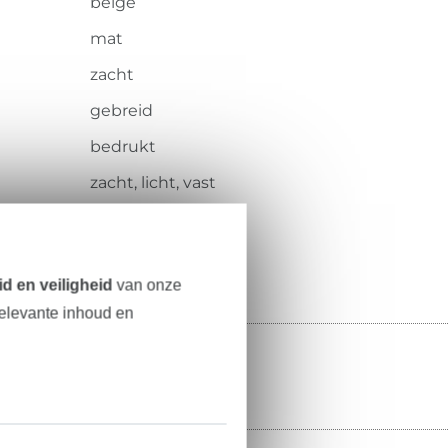
beige
mat
zacht
gebreid
bedrukt
zacht, licht, vast
110.065-0811
d en veiligheid
van onze
relevante inhoud en