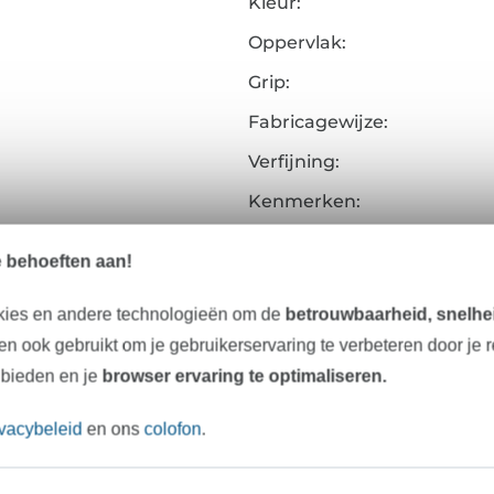
Kleur:
Oppervlak:
Grip:
Fabricagewijze:
Verfijning:
Kenmerken:
Art.nr.:
e behoeften aan!
Gegevens leverancier
kies en andere technologieën om de
betrouwbaarheid, snelhei
n ook gebruikt om je gebruikerservaring te verbeteren door je 
 bieden en je
browser ervaring te optimaliseren.
Onze tip: Dit past er bij
ivacybeleid
en ons
colofon
.