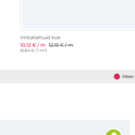
Imitatiehuid koe
10,12 € / m
12,15 € / m
(6,84 € / 1 m²)
Meer 
Schrijf je in voor de Stoffen Hemmers nieuwsbrief