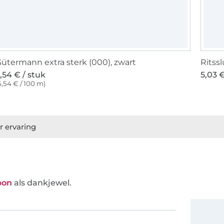
ütermann extra sterk (000), zwart
Ritss
,54 € / stuk
5,03 €
5,54 € / 100 m)
r ervaring
bon
als dankjewel.