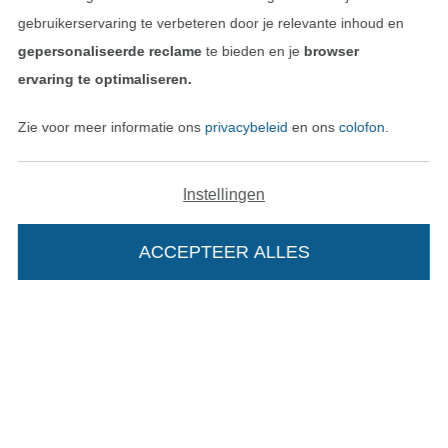
gebruikerservaring te verbeteren door je relevante inhoud en
gepersonaliseerde reclame
te bieden en je
browser
ervaring te optimaliseren.
Zie voor meer informatie ons
privacybeleid
en ons
colofon
.
Instellingen
Wissel naar de Nederlands
Wissel naar de Fra
Nederlands
Français
ACCEPTEER ALLES
Deutsch