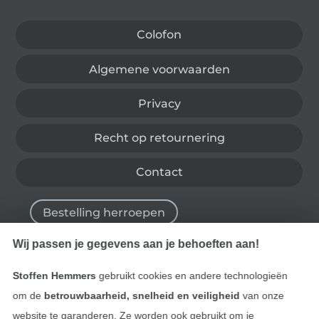
Colofon
Algemene voorwaarden
Privacy
Recht op retournering
Contact
Bestelling herroepen
Wij passen je gegevens aan je behoeften aan!
Vind meer inspiratie
Stoffen Hemmers
gebruikt cookies en andere technologieën
om de
betrouwbaarheid, snelheid en veiligheid
van onze
website te garanderen. Ze worden ook gebruikt om je