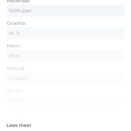
Materiaal:
100% ijzer
Grootte:
Nr. 9
Kleur:
zilver
Inhoud:
12 stuks
Art.nr.:
261457
Gegevens leverancier