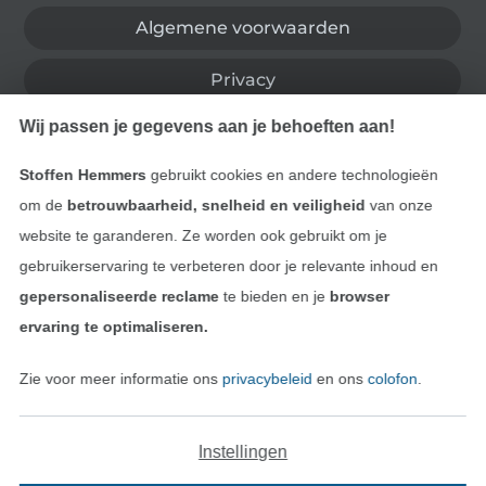
Algemene voorwaarden
Privacy
Wij passen je gegevens aan je behoeften aan!
Recht op retournering
Stoffen Hemmers
gebruikt cookies en andere technologieën
Contact
om de
betrouwbaarheid, snelheid en veiligheid
van onze
website te garanderen. Ze worden ook gebruikt om je
Bestelling herroepen
gebruikerservaring te verbeteren door je relevante inhoud en
gepersonaliseerde reclame
te bieden en je
browser
ervaring te optimaliseren.
Vind meer inspiratie
Zie voor meer informatie ons
privacybeleid
en ons
colofon
.
Instellingen