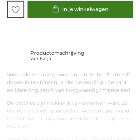
In je winkelwagen
van
Katja
Voor iedereen die gewoon geen zin heeft om zelf
ringen in te stansen, is hier de redding - de kant
en klare ring patch van hoogwaardig imitatieleer!
De patches zijn makkelijk te verwerken, want ze
kunnen met een paar steken worden opgenaaid.
Perfect voor trendy hoodies of het doorrijgen van
koordjes!
Afmeting van de patch: 3 x 3 cm, diameter van het