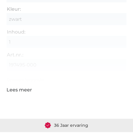
Kleur:
zwart
Inhoud:
1
Art.nr.:
197495-000
Gegevens leverancier
Meer dan 1.8 miljoen meter stof klaar voor verzending
36 Jaar ervaring