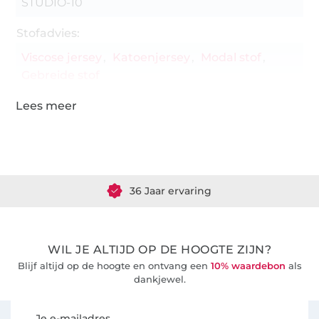
STUDIO-10
Stofadvies:
Viscose jersey
Katoenjersey
Modal stof
Gebreide stof
Meer dan 1.8 miljoen meter stof klaar voor verzending
36 Jaar ervaring
WIL JE ALTIJD OP DE HOOGTE ZIJN?
Blijf altijd op de hoogte en ontvang een
10% waardebon
als
dankjewel.
Schrijf je in voor de Stoffen Hemmers nieuwsbrief
Je e-mailadres