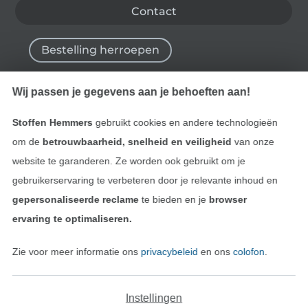
Contact
Bestelling herroepen
Wij passen je gegevens aan je behoeften aan!
Vind meer inspiratie
Stoffen Hemmers
gebruikt cookies en andere technologieën
om de
betrouwbaarheid, snelheid en veiligheid
van onze
website te garanderen. Ze worden ook gebruikt om je
gebruikerservaring te verbeteren door je relevante inhoud en
gepersonaliseerde reclame
te bieden en je
browser
ervaring te optimaliseren.
Zie voor meer informatie ons
privacybeleid
en ons
colofon
.
Wissel naar de Nederlands
Wissel naar de Fra
Nederlands
Français
Instellingen