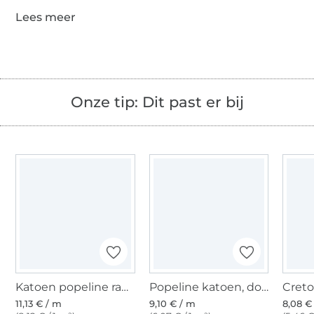
Onze tip: Dit past er bij
Katoen popeline ranken, fuchsia
Popeline katoen, donkerfuchsia
11,13 € / m
9,10 € / m
8,08 €