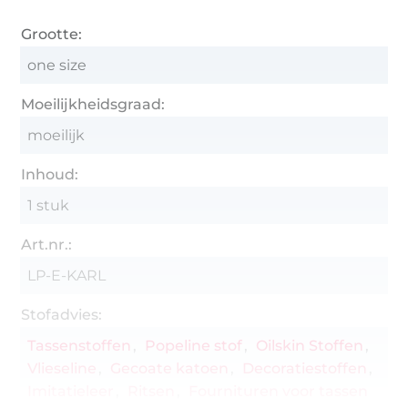
Grootte:
one size
Moeilijkheidsgraad:
moeilijk
Inhoud:
1 stuk
Art.nr.:
LP-E-KARL
Stofadvies:
Tassenstoffen
Popeline stof
Oilskin Stoffen
Vlieseline
Gecoate katoen
Decoratiestoffen
Imitatieleer
Ritsen
Fournituren voor tassen