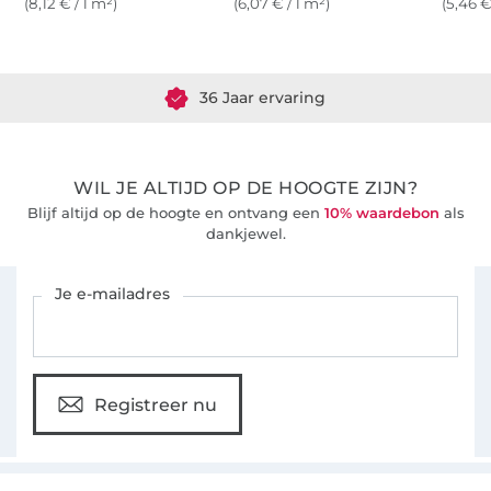
(8,12 € / 1 m²)
(6,07 € / 1 m²)
(5,46 €
Meer dan 1.8 miljoen meter stof klaar voor verzending
36 Jaar ervaring
WIL JE ALTIJD OP DE HOOGTE ZIJN?
Blijf altijd op de hoogte en ontvang een
10% waardebon
als
dankjewel.
Schrijf je in voor de Stoffen Hemmers nieuwsbrief
Je e-mailadres
Registreer nu