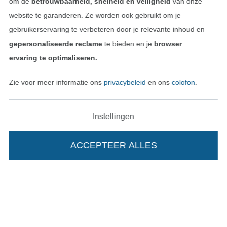
om de
betrouwbaarheid, snelheid en veiligheid
van onze
website te garanderen. Ze worden ook gebruikt om je
gebruikerservaring te verbeteren door je relevante inhoud en
gepersonaliseerde reclame
te bieden en je
browser
ervaring te optimaliseren.
Zie voor meer informatie ons
privacybeleid
en ons
colofon
.
Instellingen
Wissel naar de Nederlands
Wissel naar de Fra
Nederlands
Français
ACCEPTEER ALLES
In je winkelwagen
Deutsch