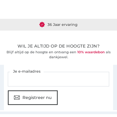
Meer dan 1.8 miljoen meter stof klaar voor verzending
36 Jaar ervaring
WIL JE ALTIJD OP DE HOOGTE ZIJN?
Blijf altijd op de hoogte en ontvang een
10% waardebon
als
dankjewel.
Schrijf je in voor de Stoffen Hemmers nieuwsbrief
Je e-mailadres
Registreer nu