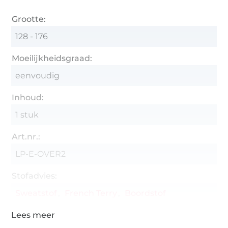
Grootte:
128 - 176
Moeilijkheidsgraad:
eenvoudig
Inhoud:
1 stuk
Art.nr.:
LP-E-OVER2
Stofadvies:
Sweatstof
French Terry
Boordstof