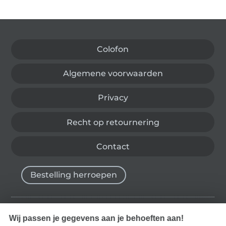
Wissel naar de Duitse shop
Colofon
Algemene voorwaarden
Privacy
Recht op retournering
Contact
Bestelling herroepen
Wij passen je gegevens aan je behoeften aan!
Vind meer inspiratie