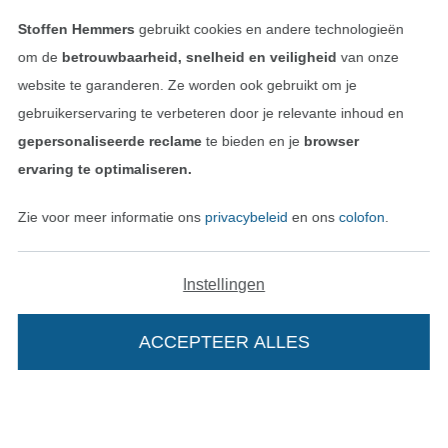
Stoffen Hemmers
gebruikt cookies en andere technologieën
om de
betrouwbaarheid, snelheid en veiligheid
van onze
website te garanderen. Ze worden ook gebruikt om je
gebruikerservaring te verbeteren door je relevante inhoud en
gepersonaliseerde reclame
te bieden en je
browser
ervaring te optimaliseren.
Zie voor meer informatie ons
privacybeleid
en ons
colofon
.
Wissel naar de Nederlands
Wissel naar de Fra
Nederlands
Français
Instellingen
Deutsch
ACCEPTEER ALLES
In je winkelwagen