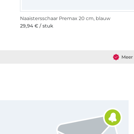
Naaistersschaar Premax 20 cm, blauw
29,94 € / stuk
Meer 
Schrijf je in voor de Stoffen Hemmers nieuwsbrief