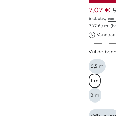
7,07 €
incl. btw,
excl
7,07 € / m
(ba
Vandaag b
Vul de beno
0,5 m
1 m
2 m