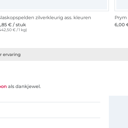
laskopspelden zilverkleurig ass. kleuren
Prym 
,85 € / stuk
6,00 
442,50 € / 1 kg)
r ervaring
bon
als dankjewel.