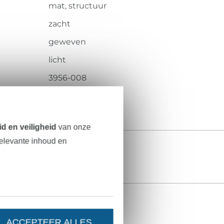
mat, structuur
zacht
geweven
licht
3956-008
d en veiligheid
van onze
relevante inhoud en
ACCEPTEER ALLES