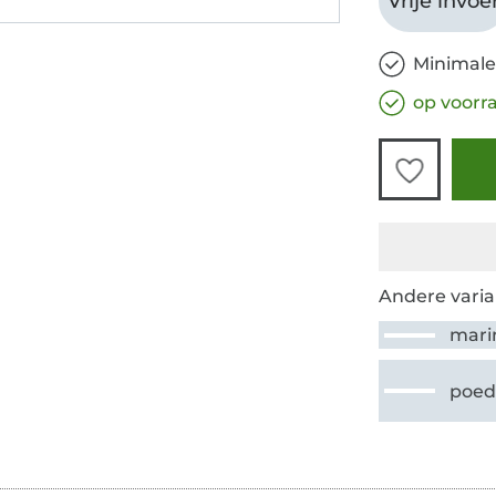
Vrije invoe
Minimale
op voorr
Andere varia
mari
poed