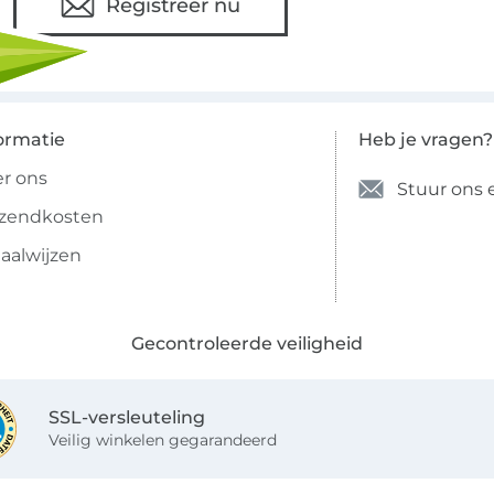
Registreer nu
ormatie
Heb je vragen?
r ons
Stuur ons 
rzendkosten
aalwijzen
Gecontroleerde veiligheid
SSL-versleuteling
Veilig winkelen gegarandeerd