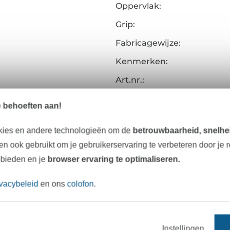
Oppervlak:
Grip:
Fabricagewijze:
Kenmerken:
Art.nr.:
Gegevens leverancier
e behoeften aan!
kies en andere technologieën om de
betrouwbaarheid, snelhei
n ook gebruikt om je gebruikerservaring te verbeteren door je 
Onze tip: Dit past er bij
 bieden en je
browser ervaring te optimaliseren.
ivacybeleid
en ons
colofon
.
Instellingen