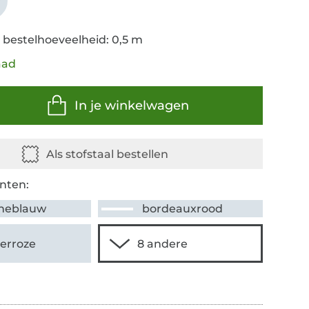
r
 bestelhoeveelheid: 0,5 m
aad
In je winkelwagen
nten:
neblauw
bordeauxrood
erroze