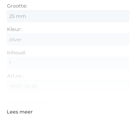
Grootte:
25 mm
Kleur:
zilver
Inhoud:
1
Art.nr.:
59931-25-82
Gegevens leverancier
Meer dan 1.8 miljoen meter stof klaar voor verzending