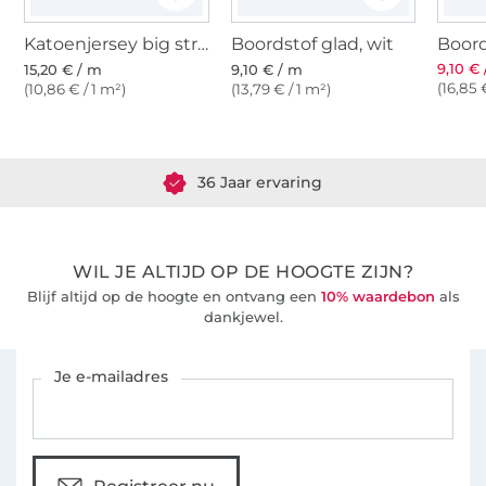
Katoenjersey big stripe love, marineblauw - wit
Boordstof glad, wit
Boord
9,10 €
15,20 € / m
9,10 € / m
(16,85 
(10,86 € / 1 m²)
(13,79 € / 1 m²)
Meer dan 1.8 miljoen meter stof klaar voor verzending
36 Jaar ervaring
WIL JE ALTIJD OP DE HOOGTE ZIJN?
Blijf altijd op de hoogte en ontvang een
10% waardebon
als
dankjewel.
Schrijf je in voor de Stoffen Hemmers nieuwsbrief
Je e-mailadres