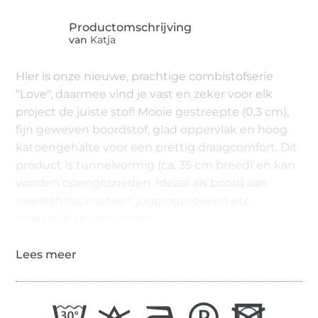
van
Katja
Hier is onze nieuwe, prachtige combistofserie
"Love", daarmee vind je vast en zeker voor elk
project de juiste stof! Mooie gestreepte (0,3 cm),
fijn geweven boordstof, glad oppervlak en hoog
katoengehalte voor een prettig draagcomfort. Dit
product is tunnelvormig (ca. 35 cm breed) en kan
worden opengesneden. Ideaal als boord aan
sweatshirts, mutsen, joggingbroeken etc.
makkelijk te verwerken.