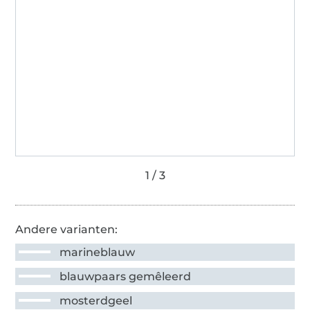
Andere varianten:
marineblauw
blauwpaars gemêleerd
mosterdgeel