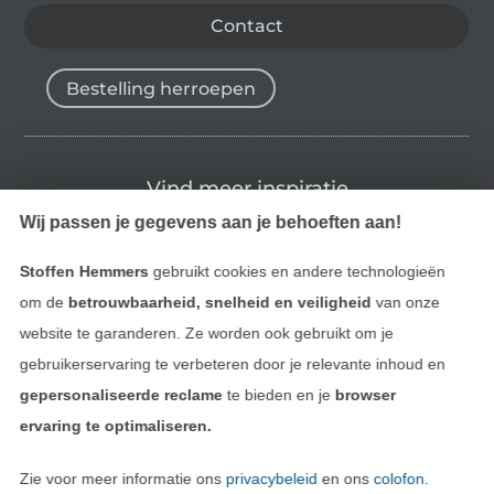
Contact
Bestelling herroepen
Vind meer inspiratie
Wij passen je gegevens aan je behoeften aan!
Stoffen Hemmers
gebruikt cookies en andere technologieën
om de
betrouwbaarheid, snelheid en veiligheid
van onze
website te garanderen. Ze worden ook gebruikt om je
gebruikerservaring te verbeteren door je relevante inhoud en
gepersonaliseerde reclame
te bieden en je
browser
ervaring te optimaliseren.
Wissel naar de Nederlands
Wissel naar de Fra
Nederlands
Français
Zie voor meer informatie ons
privacybeleid
en ons
colofon
.