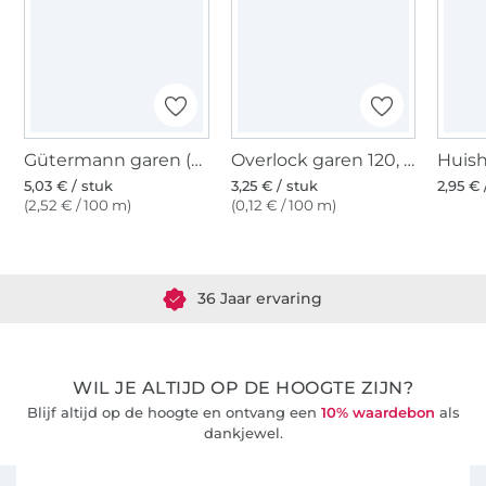
Gütermann garen (800) wit
Overlock garen 120, 2740 m, gebroken wit
5,03 € / stuk
3,25 € / stuk
2,95 € 
(2,52 € / 100 m)
(0,12 € / 100 m)
Meer dan 1.8 miljoen meter stof klaar voor verzending
36 Jaar ervaring
WIL JE ALTIJD OP DE HOOGTE ZIJN?
Blijf altijd op de hoogte en ontvang een
10% waardebon
als
dankjewel.
Schrijf je in voor de Stoffen Hemmers nieuwsbrief