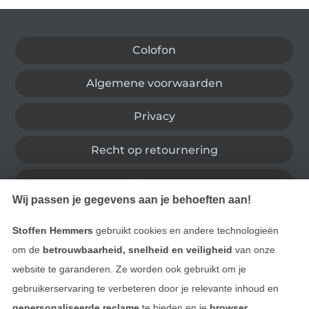
Wissel naar de Duitse shop
Colofon
Algemene voorwaarden
Privacy
Recht op retournering
Contact
Wij passen je gegevens aan je behoeften aan!
Bestelling herroepen
Stoffen Hemmers
gebruikt cookies en andere technologieën
om de
betrouwbaarheid, snelheid en veiligheid
van onze
website te garanderen. Ze worden ook gebruikt om je
Vind meer inspiratie
gebruikerservaring te verbeteren door je relevante inhoud en
gepersonaliseerde reclame
te bieden en je
browser