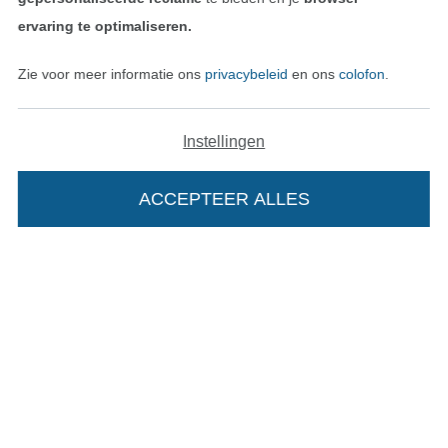
ervaring te optimaliseren.
Zie voor meer informatie ons
privacybeleid
en ons
colofon
.
Instellingen
ACCEPTEER ALLES
Wissel naar de Nederlands
Wissel naar de Fra
Nederlands
Français
Deutsch