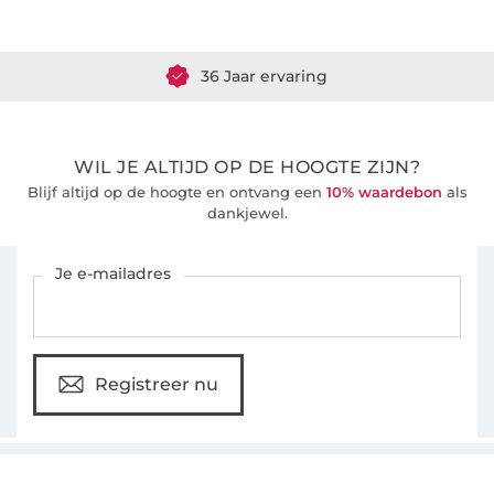
Meer dan 1.8 miljoen meter stof klaar voor verzending
36 Jaar ervaring
WIL JE ALTIJD OP DE HOOGTE ZIJN?
Blijf altijd op de hoogte en ontvang een
10% waardebon
als
dankjewel.
Schrijf je in voor de Stoffen Hemmers nieuwsbrief
Je e-mailadres
Registreer nu