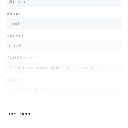
20 mm
Kleur:
rood
Inhoud:
1 stuk
Certificering:
Oeko-Tex standaard 100 productklasse 2
Art.nr.:
K-453066-48-20
Gegevens leverancier