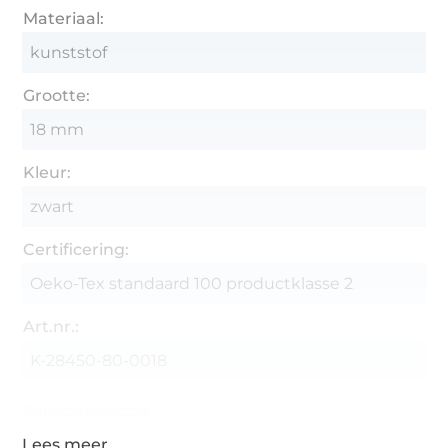
Materiaal:
kunststof
Grootte:
18 mm
Kleur:
zwart
Certificering:
Oeko-Tex standaard 100 productklasse 2
Art.nr.:
K-28450-80-0018
Gegevens leverancier