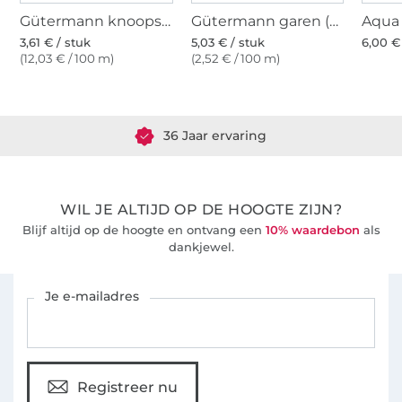
Gütermann knoopsgatgaren (800) wit
Gütermann garen (800) wit
3,61 € / stuk
5,03 € / stuk
6,00 €
(12,03 € / 100 m)
(2,52 € / 100 m)
Meer dan 1.8 miljoen meter stof klaar voor verzending
36 Jaar ervaring
WIL JE ALTIJD OP DE HOOGTE ZIJN?
Blijf altijd op de hoogte en ontvang een
10% waardebon
als
dankjewel.
Schrijf je in voor de Stoffen Hemmers nieuwsbrief
Je e-mailadres
Registreer nu