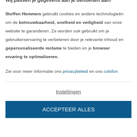
Wij passen je gegevens aan je behoeften aan!
Vind meer inspiratie
Stoffen Hemmers
gebruikt cookies en andere technologieën
om de
betrouwbaarheid, snelheid en veiligheid
van onze
website te garanderen. Ze worden ook gebruikt om je
gebruikerservaring te verbeteren door je relevante inhoud en
gepersonaliseerde reclame
te bieden en je
browser
ervaring te optimaliseren.
Zie voor meer informatie ons
privacybeleid
en ons
colofon
.
Instellingen
Wissel naar de Nederlands
Wissel naar de Fra
Nederlands
Français
ACCEPTEER ALLES
Deutsch